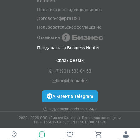
Контакты
Политика конфиденциальности
Договор-оферта B2B
Пользовательское соглашение
Отзывы на
Продавать на Business Hunter
Связь с нами
+7 (901) 638-04-63
box@bh.market
AI-агент в Telegram
Поддержка работает 24/7
2020 - 2026 ООО «Бизнес Хантер>». Все права защищены.
ИНН 1650391811, ОГРН 1201600041170