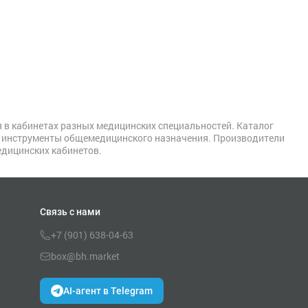
в кабинетах разных медицинских специальностей. Каталог
е инструменты общемедицинского назначения. Производители
дицинских кабинетов.
Связь с нами
+7 (901) 638-04-63
box@bh.market
AI-агент в Telegram