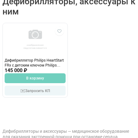
Дефибрилляторы, аксессуары к
ним
Дефибриллятор Philips HeartStart
FRx с детским ключом Philips
(США)
145 000 ₽
В корзину
✉️
Запросить КП
Дефибрилляторы и аксессуары — медицинское оборудование
для оказания экстренной помощи при остановке сердца.