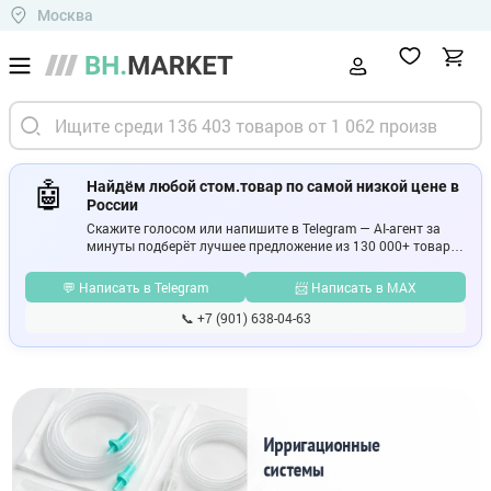
Москва
🤖
Найдём любой стом.товар по самой низкой цене в
России
Скажите голосом или напишите в Telegram — AI-агент за
минуты подберёт лучшее предложение из 130 000+ товаров
у 183 поставщиков. Без обзвона, без сравнения, без
переплат.
💬 Написать в Telegram
📨 Написать в MAX
📞 +7 (901) 638-04-63