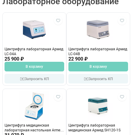
Лабораторное оборудование
Центрифуга лабораторная Армед
Центрифуга лабораторная Армед
LC-04A
LC-04В
25 900 ₽
22 900 ₽
В корзину
В корзину
✉️
✉️
Запросить КП
Запросить КП
Центрифуга медицинская
Центрифуга лабораторная
лабораторная настольная Armed
медицинская Армед SH120-1S
LC-04A, на 12 пробирок