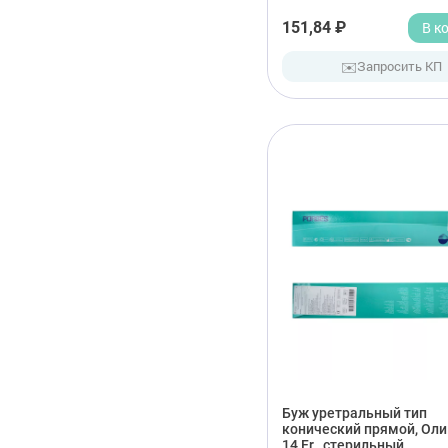
151,84 ₽
В к
✉️
Запросить КП
Буж уретральный тип
конический прямой, Оли
14 Fr , стерильный