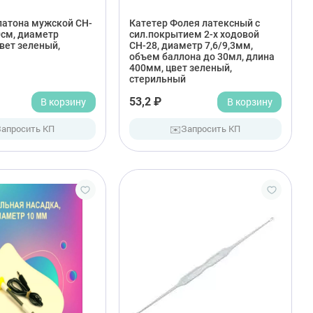
латона мужской CH-
Катетер Фолея латексный с
0см, диаметр
сил.покрытием 2-х ходовой
цвет зеленый,
СН-28, диаметр 7,6/9,3мм,
объем баллона до 30мл, длина
400мм, цвет зеленый,
стерильный
В корзину
53,2 ₽
В корзину
✉️
Запросить КП
Запросить КП