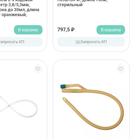
етр 3,8/5,3мм,
стерильный
она до 30мл, длина
т оранжевый,
В корзину
797,5 ₽
В корзину
✉️
Запросить КП
Запросить КП