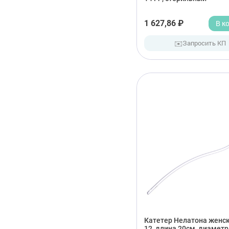
1 627,86 ₽
В к
✉️
Запросить КП
Катетер Нелатона женск
12, длина 20см, диаметр