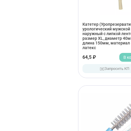
Катетер (Уропрезервати
урологический мужской
наружный с липкой лент
размер ХL, диаметр 40м
длина 150мм, материал 
латекс
64,5 ₽
В к
✉️
Запросить КП