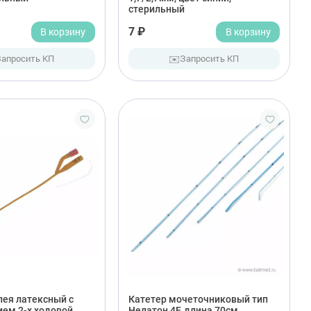
стерильный
В корзину
7 ₽
В корзину
✉️
Запросить КП
Запросить КП
лея латексный с
Катетер мочеточниковый тип
ием 2-х ходовой
Нелатон 4F, длина 70см,