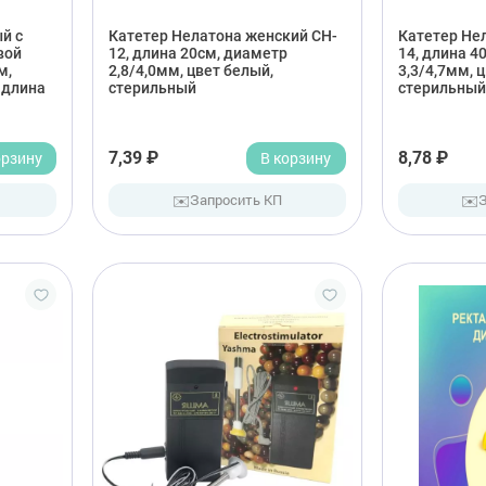
й с
Катетер Нелатона женский CH-
Катетер Не
вой
12, длина 20см, диаметр
14, длина 4
м,
2,8/4,0мм, цвет белый,
3,3/4,7мм, 
 длина
стерильный
стерильный
орзину
7,39 ₽
В корзину
8,78 ₽
✉️
✉️
Запросить КП