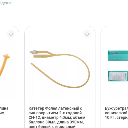
одукта
лина
Катетер Фолея латексный с
Буж уретра
мv,
сил.покрытием 2-х ходовой
конический 
СН-12, диаметр 4,0мм, объем
10 Fr , стер
баллона 30мл, длина 390мм,
цвет белый, стерильный