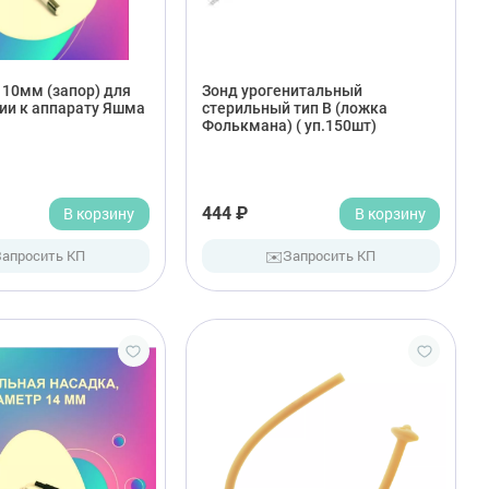
 10мм (запор) для
Зонд урогенитальный
ии к аппарату Яшма
стерильный тип В (ложка
Фолькмана) ( уп.150шт)
В корзину
444 ₽
В корзину
✉️
Запросить КП
Запросить КП