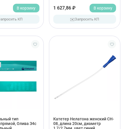
В корзину
1 627,86 ₽
В корзину
✉️
Запросить КП
Запросить КП
льный тип
Катетер Нелатона женский CH-
прямой, Олива З4с
08, длина 20см, диаметр
ильный
1,7/2,7мм, цвет синий,