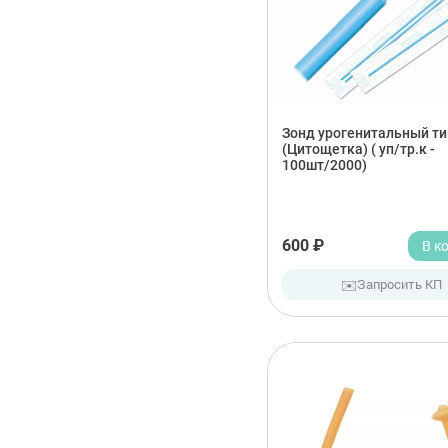
Зонд урогенитальный ти
(Цитощетка) ( уп/тр.к -
100шт/2000)
600 ₽
В к
✉️
Запросить КП