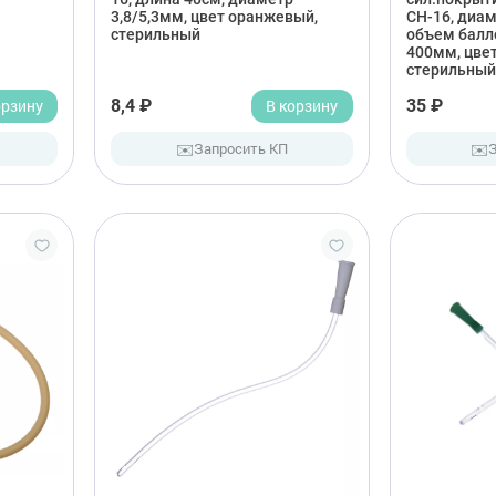
3,8/5,3мм, цвет оранжевый,
СН-16, диам
стерильный
объем балл
400мм, цве
стерильный
орзину
8,4 ₽
В корзину
35 ₽
✉️
✉️
Запросить КП