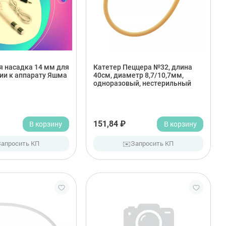
я насадка 14 мм для
Катетер Пеццера №32, длина
ии к аппарату Яшма
40см, диаметр 8,7/10,7мм,
одноразовый, нестерильный
В корзину
151,84 ₽
В корзину
✉️
Запросить КП
Запросить КП