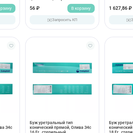
орзину
56 ₽
В корзину
1 627,86 ₽
✉️
✉️
Запросить КП
Буж уретральный тип
Буж уретра
ва З4с
конический прямой, Олива З4с
конический 
16 Fr , стерильный
18 Fr , стер