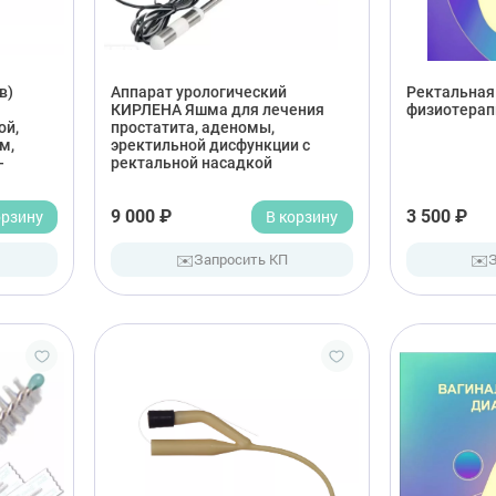
в)
Аппарат урологический
Ректальная
КИРЛЕНА Яшма для лечения
физиотерап
ой,
простатита, аденомы,
м,
эректильной дисфункции с
-
ректальной насадкой
орзину
9 000 ₽
В корзину
3 500 ₽
✉️
✉️
Запросить КП