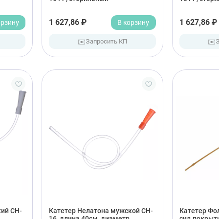
орзину
1 627,86 ₽
В корзину
1 627,86 ₽
✉️
✉️
Запросить КП
ий CH-
Катетер Нелатона мужской CH-
Катетер Фо
16, длина 40см, диаметр
сил.покрыт