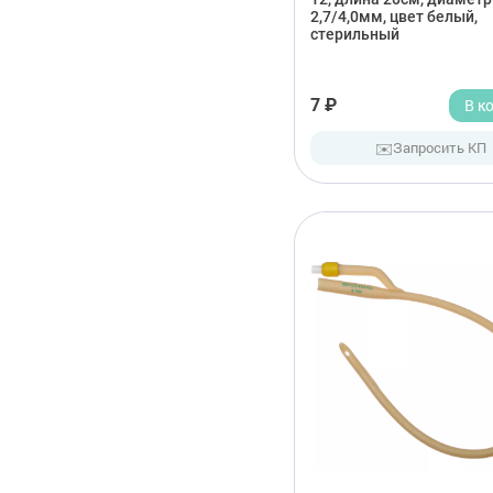
2,7/4,0мм, цвет белый,
стерильный
7 ₽
В к
✉️
Запросить КП