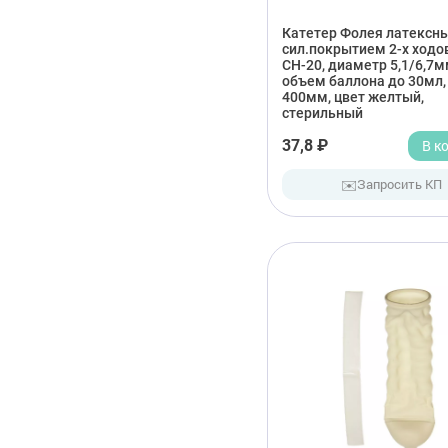
Катетер Фолея латексны
сил.покрытием 2-х ходо
СН-20, диаметр 5,1/6,7м
объем баллона до 30мл,
400мм, цвет желтый,
стерильный
37,8 ₽
В к
✉️
Запросить КП