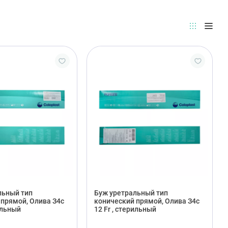
льный тип
Буж уретральный тип
прямой, Олива З4с
конический прямой, Олива З4с
ильный
12 Fr , стерильный