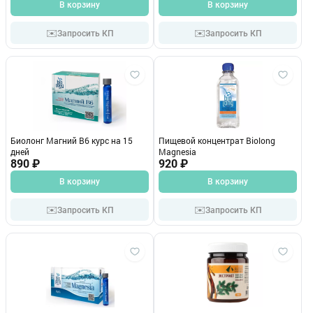
В корзину
В корзину
✉️
✉️
Запросить КП
Запросить КП
Биолонг Магний В6 курс на 15
Пищевой концентрат Biolong
дней
Magnesia
890 ₽
920 ₽
В корзину
В корзину
✉️
✉️
Запросить КП
Запросить КП