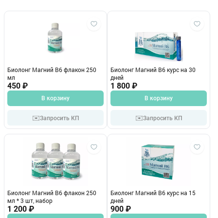
Биолонг Магний В6 флакон 250
Биолонг Магний В6 курс на 30
мл
дней
450 ₽
1 800 ₽
В корзину
В корзину
✉️
✉️
Запросить КП
Запросить КП
Биолонг Магний В6 флакон 250
Биолонг Магний В6 курс на 15
мл * 3 шт, набор
дней
1 200 ₽
900 ₽