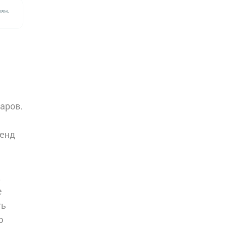
лям.
аров.
ренд
Д
е
ть
ю