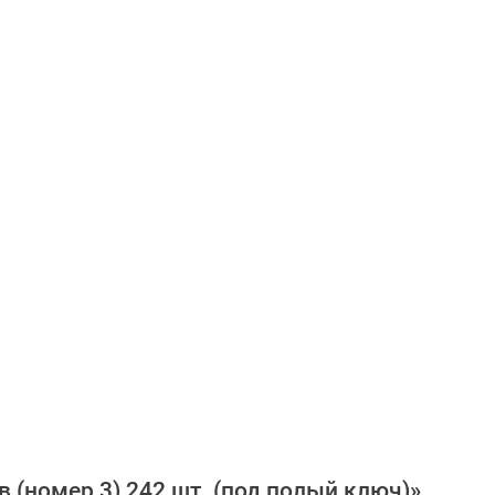
 (номер 3) 242 шт. (под полый ключ)»