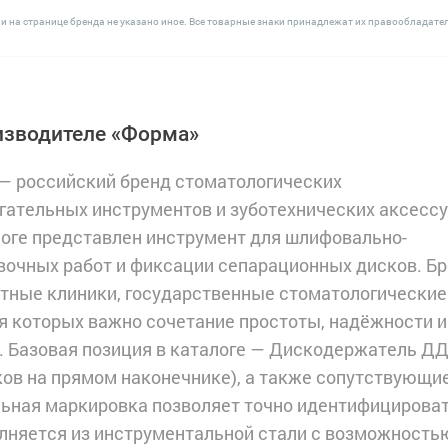
и на странице бренда не указано иное. Все товарные знаки принадлежат их правообладате
изводителе «Форма»
— российский бренд стоматологических
гательных инструментов и зуботехнических аксессу
логе представлен инструмент для шлифовально-
вочных работ и фиксации сепарационных дисков. Б
стные клиники, государственные стоматологические
ля которых важно сочетание простоты, надёжности и
. Базовая позиция в каталоге — Дискодержатель Д
ов на прямом наконечнике), а также сопутствующи
льная маркировка позволяет точно идентифицирова
лняется из инструментальной стали с возможность