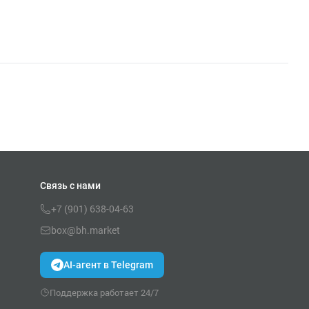
Связь с нами
+7 (901) 638-04-63
box@bh.market
AI-агент в Telegram
Поддержка работает 24/7