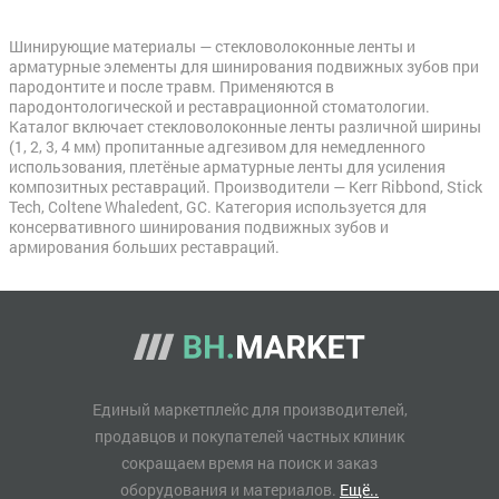
Шинирующие материалы — стекловолоконные ленты и
арматурные элементы для шинирования подвижных зубов при
пародонтите и после травм. Применяются в
пародонтологической и реставрационной стоматологии.
Каталог включает стекловолоконные ленты различной ширины
(1, 2, 3, 4 мм) пропитанные адгезивом для немедленного
использования, плетёные арматурные ленты для усиления
композитных реставраций. Производители — Kerr Ribbond, Stick
Tech, Coltene Whaledent, GC. Категория используется для
консервативного шинирования подвижных зубов и
армирования больших реставраций.
Единый маркетплейс для производителей,
продавцов и покупателей частных клиник
сокращаем время на поиск и заказ
оборудования и материалов.
Ещё..