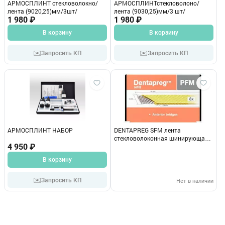
АРМОСПЛИНТ стекловолокно/
АРМОСПЛИНТстекловолоно/
лента (9020,25)мм/3шт/
лента (9030,25)мм/3 шт/
1 980 ₽
1 980 ₽
В корзину
В корзину
✉️
✉️
Запросить КП
Запросить КП
АРМОСПЛИНТ НАБОР
DENTAPREG SFM лента
стекловолоконная шинирующая 1
4 950 ₽
х 5 см.
В корзину
✉️
Запросить КП
Нет в наличии