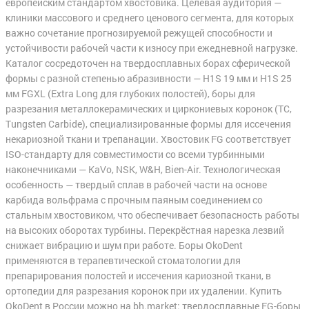
европейским стандартом хвостовика. Целевая аудитория —
клиники массового и среднего ценового сегмента, для которых
важно сочетание прогнозируемой режущей способности и
устойчивости рабочей части к износу при ежедневной нагрузке.
Каталог сосредоточен на твердосплавных борах сферической
формы с разной степенью абразивности — H1S 19 мм и H1S 25
мм FGXL (Extra Long для глубоких полостей), боры для
разрезания металлокерамических и циркониевых коронок (TC,
Tungsten Carbide), специализированные формы для иссечения
некариозной ткани и трепанации. Хвостовик FG соответствует
ISO-стандарту для совместимости со всеми турбинными
наконечниками — KaVo, NSK, W&H, Bien-Air. Технологическая
особенность — твердый сплав в рабочей части на основе
карбида вольфрама с прочным паяным соединением со
стальным хвостовиком, что обеспечивает безопасность работы
на высоких оборотах турбины. Перекрёстная нарезка лезвий
снижает вибрацию и шум при работе. Боры OkoDent
применяются в терапевтической стоматологии для
препарирования полостей и иссечения кариозной ткани, в
ортопедии для разрезания коронок при их удалении. Купить
OkoDent в России можно на bh.market: твердосплавные FG-боры