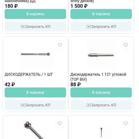
наконечника) ДД
shiny дисков)
180 ₽
1 500 ₽
В корзину
В корзину
✉️
✉️
Запросить КП
Запросить КП
ДИСКОДЕРЖАТЕЛЬ / 1 ШТ
Дискодержатель 1.121 угловой
(ТОР ВМ)
42 ₽
88 ₽
В корзину
В корзину
✉️
✉️
Запросить КП
Запросить КП