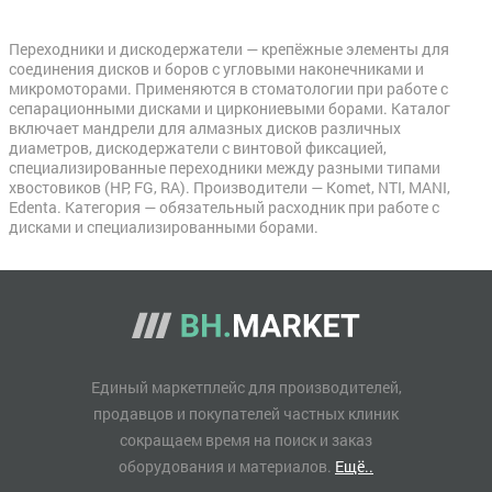
Переходники и дискодержатели — крепёжные элементы для
соединения дисков и боров с угловыми наконечниками и
микромоторами. Применяются в стоматологии при работе с
сепарационными дисками и циркониевыми борами. Каталог
включает мандрели для алмазных дисков различных
диаметров, дискодержатели с винтовой фиксацией,
специализированные переходники между разными типами
хвостовиков (HP, FG, RA). Производители — Komet, NTI, MANI,
Edenta. Категория — обязательный расходник при работе с
дисками и специализированными борами.
Единый маркетплейс для производителей,
продавцов и покупателей частных клиник
сокращаем время на поиск и заказ
оборудования и материалов.
Ещё..