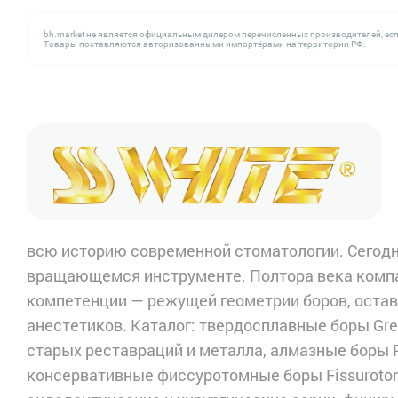
bh.market не является официальным дилером перечисленных производителей, есл
Товары поставляются авторизованными импортёрами на территории РФ.
всю историю современной стоматологии. Сегодн
вращающемся инструменте. Полтора века компа
компетенции — режущей геометрии боров, остави
анестетиков. Каталог: твердосплавные боры Gre
старых реставраций и металла, алмазные боры 
консервативные фиссуротомные боры Fissuroto