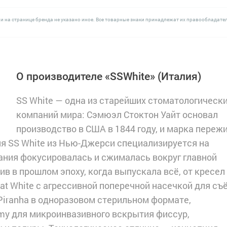
и на странице бренда не указано иное. Все товарные знаки принадлежат их правообладате
О производителе «SSWhite»
(Италия)
SS White — одна из старейших стоматологическ
компаний мира: Сэмюэл Стоктон Уайт основал
производство в США в 1844 году, и марка переж
я SS White из Нью-Джерси специализируется на
ния фокусировалась и сжималась вокруг главной
в в прошлом эпоху, когда выпускала всё, от кресел
at White с агрессивной поперечной насечкой для съ
Piranha в одноразовом стерильном формате,
my для микроинвазивного вскрытия фиссур,