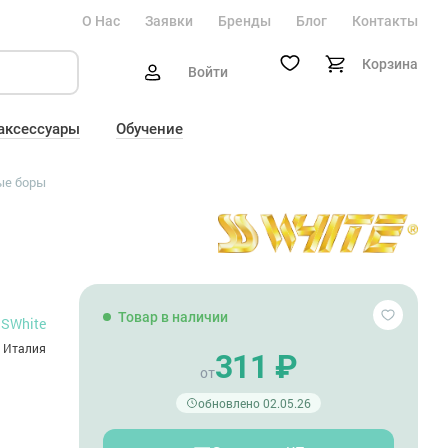
О Нас
Заявки
Бренды
Блог
Контакты
Корзина
Войти
 аксессуары
Обучение
ые боры
Товар в наличии
SWhite
Италия
311 ₽
от
обновлено 02.05.26