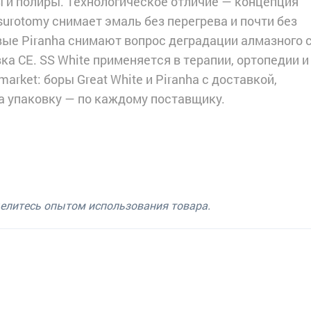
ы и полиры. Технологическое отличие — концепция
surotomy снимает эмаль без перегрева и почти без
вые Piranha снимают вопрос деградации алмазного 
а CE. SS White применяется в терапии, ортопедии и
arket: боры Great White и Piranha с доставкой,
за упаковку — по каждому поставщику.
делитесь опытом использования товара.