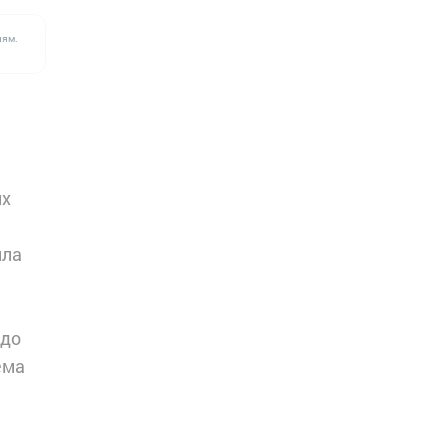
лям.
их
ила
 до
ёма