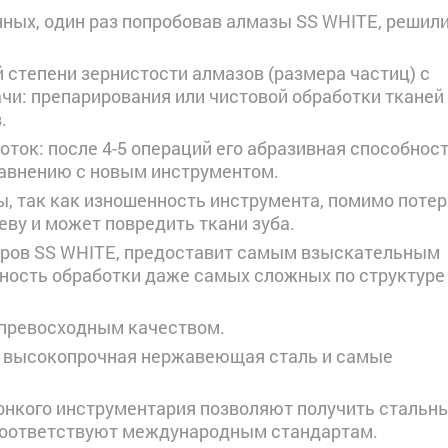
нных, один раз попробовав алмазы SS WHITE, решил
степени зернистости алмазов (размера частиц) с
чи: препарирования или чистовой обработки тканей
.
оток: после 4-5 операций его абразивная способнос
равнению с новым инструментом.
, так как изношенность инструмента, помимо потер
еву и может повредить ткани зуба.
оров SS WHITE, предоставит самым взыскательным
жность обработки даже самых сложных по структуре
превосходным качеством.
я высокопрочная нержавеющая сталь и самые
онкого инструментария позволяют получить стальн
соответствуют международным стандартам.