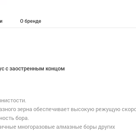
и
О бренде
ус с заостренным концом
рнистости.
азного зерна обеспечивает высокую режущую скоро
ность бора.
огичные многоразовые алмазные боры других