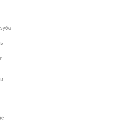
и
 зуба
ть
и
 и
ые