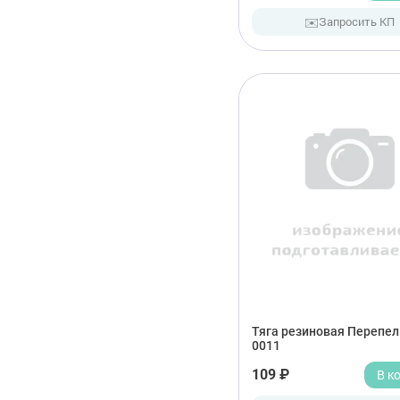
✉️
Запросить КП
Тяга резиновая Перепел
0011
109 ₽
В к