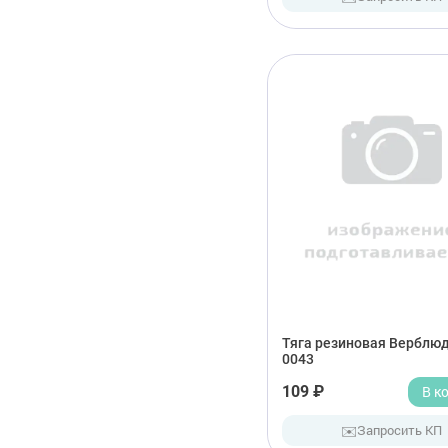
Тяга резиновая Верблюд
0043
109 ₽
В к
✉️
Запросить КП