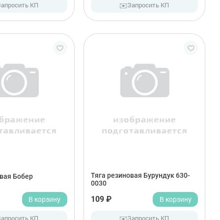
✉️
Запросить КП
Запросить КП
Тяга резиновая Бурундук 630-
вая Бобер
0030
В корзину
109 ₽
В корзину
✉️
Запросить КП
Запросить КП