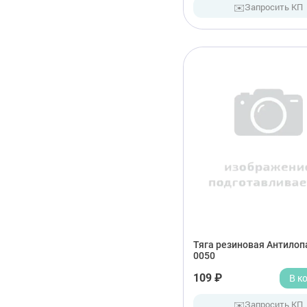
✉️
Запросить КП
Тяга резиновая Антилоп
0050
109 ₽
В к
✉️
Запросить КП