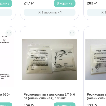
орзину
217 ₽
В корзину
203 ₽
✉️
✉️
Запросить КП
н 630-
Резиновая тяга антилопа 3/16, 6
Резиновая т
oz (очень сильная), 100 шт.
(очень сильн
орзину
120 ₽
В корзину
132 ₽