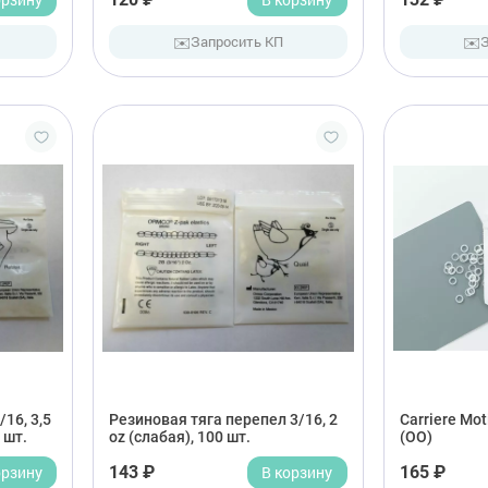
✉️
✉️
Запросить КП
16, 3,5
Резиновая тяга перепел 3/16, 2
Carriere Mot
 шт.
oz (слабая), 100 шт.
(OO)
орзину
143 ₽
В корзину
165 ₽