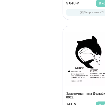
5 040 ₽
В к
✉️
Запросить КП
Эластичная тяга Дельфи
0022
168 ₽
В к