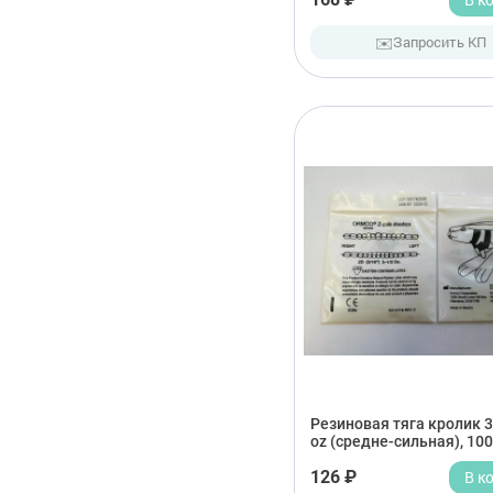
✉️
Запросить КП
Резиновая тяга кролик 3/
oz (средне-сильная), 100
126 ₽
В к