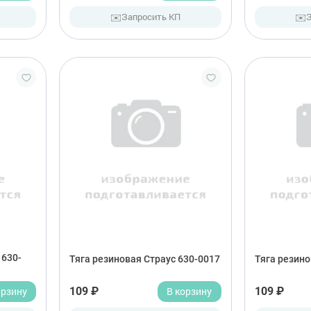
✉️
✉️
Запросить КП
 630-
Тяга резиновая Страус 630-0017
Тяга резино
орзину
109 ₽
В корзину
109 ₽