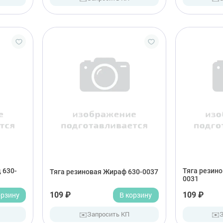
 630-
Тяга резино
Тяга резиновая Жираф 630-0037
0031
орзину
109 ₽
В корзину
109 ₽
✉️
✉️
Запросить КП