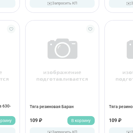
✉️
✉️
Запросить КП
а 630-
Тяга резиновая Баран
Тяга резино
орзину
109 ₽
В корзину
109 ₽
✉️
✉️
Запросить КП