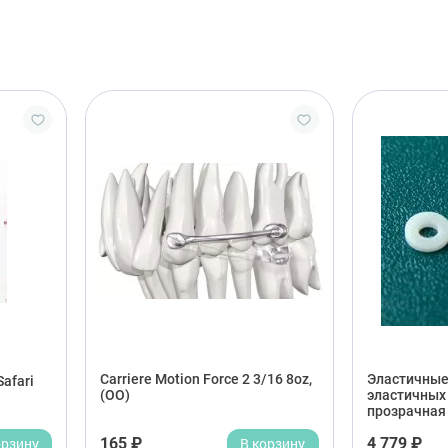
Carriere Motion Force 2 3/16 8oz,
Эластичные 
afari
(OO)
эластичных 
прозрачная 
орзину
165 ₽
В корзину
4 779 ₽