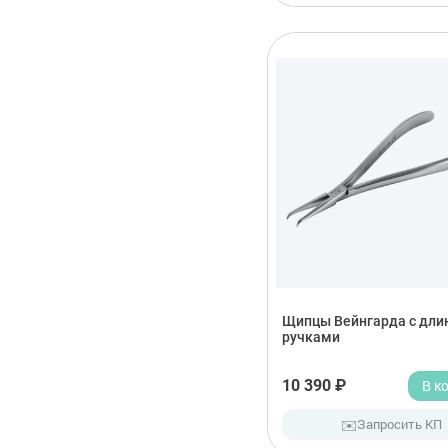
Щипцы Вейнгарда с дл
ручками
10 390 ₽
В к
✉️
Запросить КП