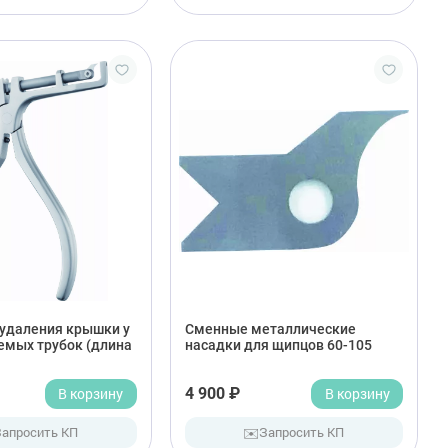
удаления крышки у
Сменные металлические
емых трубок (длина
насадки для щипцов 60-105
В корзину
4 900 ₽
В корзину
✉️
Запросить КП
Запросить КП