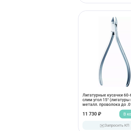
Лигатурные кусачки 60-
слим угол 15° (лигатуры 
металл. проволока до .0
11 730 ₽
В к
✉️
Запросить КП