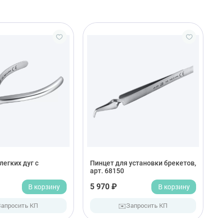
егких дуг с
Пинцет для установки брекетов,
арт. 68150
В корзину
5 970 ₽
В корзину
✉️
Запросить КП
Запросить КП