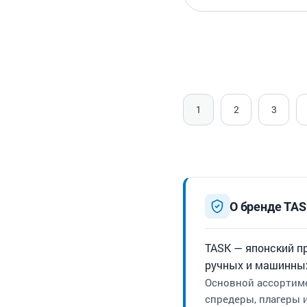
1
2
3
О бренде TA
TASK — японский п
ручных и машинных
Основной ассортиме
спредеры, плагеры 