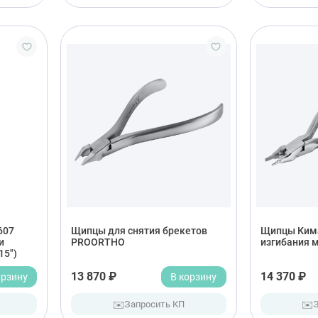
607
Щипцы для снятия брекетов
Щипцы Кима
и
PROORTHO
изгибания 
15")
орзину
13 870 ₽
В корзину
14 370 ₽
✉️
✉️
Запросить КП