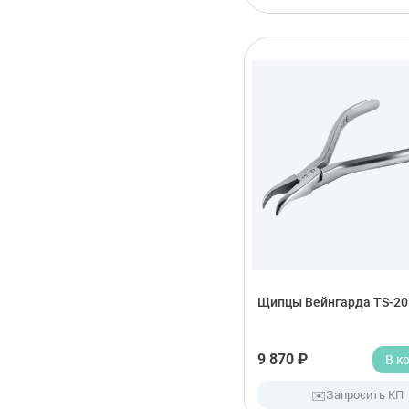
Щипцы Вейнгарда TS-20
9 870 ₽
В к
✉️
Запросить КП