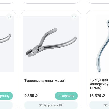
Щипцы для 
Торковые щипцы "мама"
конвертиру
117мм)
орзину
9 350 ₽
В корзину
16 370 ₽
✉️
✉️
Запросить КП