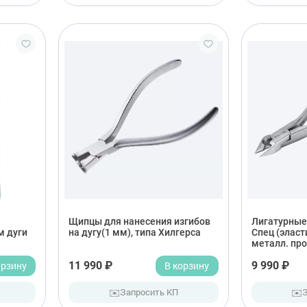
Щипцы для нанесения изгибов
Лигатурные 
м дуги
на дугу(1 мм), типа Хилгерса
Спец (эласт
металл. про
орзину
11 990 ₽
В корзину
9 990 ₽
✉️
✉️
Запросить КП