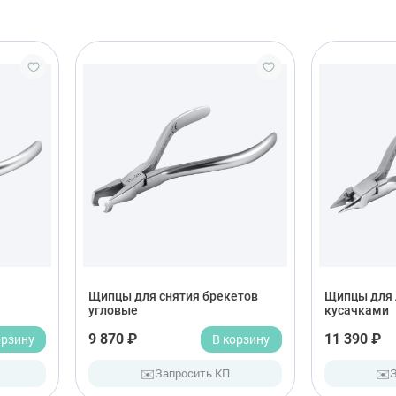
Щипцы для снятия брекетов
Щипцы для л
угловые
кусачками
орзину
9 870 ₽
В корзину
11 390 ₽
✉️
✉️
Запросить КП