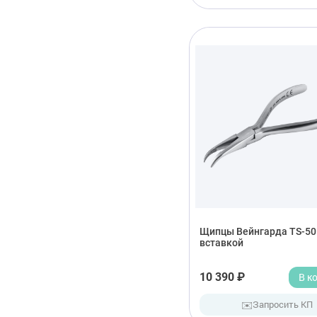
Щипцы Вейнгарда TS-50
вставкой
10 390 ₽
В к
✉️
Запросить КП