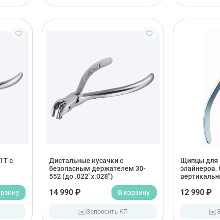
1T с
Дистальные кусачки с
Щипцы для 
безопасным держателем 30-
элайнеров.
552 (до .022"x.028")
вертикальн
орзину
14 990 ₽
В корзину
12 990 ₽
✉️
✉️
Запросить КП