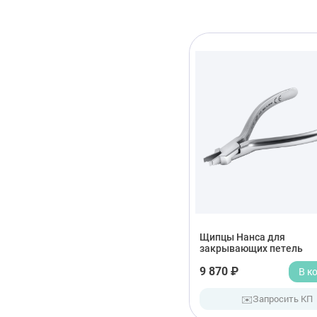
Щипцы Нанса для
закрывающих петель
9 870 ₽
В к
✉️
Запросить КП