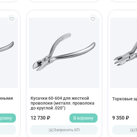
инными
Кусачки 60-604 для жесткой
Торковые щ
проволоки (металл. проволока
до круглой .020")
орзину
12 730 ₽
В корзину
9 350 ₽
✉️
✉️
Запросить КП