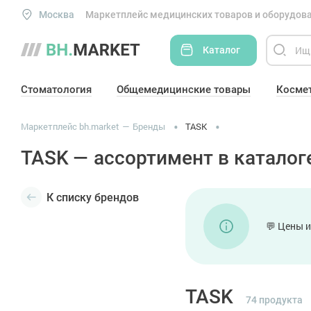
Москва
Маркетплейс медицинских товаров и оборудова
Каталог
Стоматология
Общемедицинские товары
Косме
Маркетплейс bh.market
Бренды
TASK
TASK — ассортимент в каталоге
К списку брендов
💬 Цены и
TASK
74 продукта