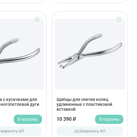
 с кусачками для
Щипцы для снятия колец
многопетлевой дуги
удлиненные с пластиковой
вставкой
В корзину
10 390 ₽
В корзину
✉️
Запросить КП
Запросить КП