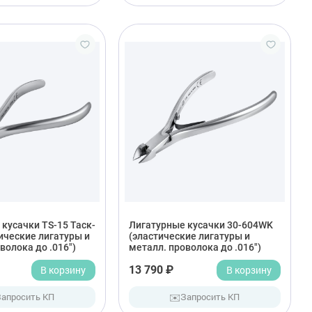
кусачки TS-15 Таск-
Лигатурные кусачки 30-604WK
ические лигатуры и
(эластические лигатуры и
волока до .016")
металл. проволока до .016")
В корзину
13 790 ₽
В корзину
✉️
Запросить КП
Запросить КП