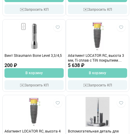
✉️
✉️
Запросить КП
Запросить КП
Винт Straumann Bone Level 3,3/4,5
Абатмент LOCATOR RC, высота 3
мм, Ti сплав с TiN покрытием
200 ₽
022.4503
5 638 ₽
В корзину
В корзину
✉️
✉️
Запросить КП
Запросить КП
Абатмент LOCATOR RC, высота 4
Вспомогательная деталь для