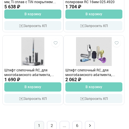
мм, Ti сплав с TiN покрытием
полировки RC 16мм 025.4920
022.4504
5 638 ₽
1 704 ₽
В корзину
В корзину
✉️
✉️
Запросить КП
Запросить КП
Штифт слепочный RC, для
Штифт слепочный RC, для
многобазисного абатмента,
многобазисного абатмента,
прямой, диаметр 6,5 мм
1 690 ₽
прямой, диаметр 4,5 мм 025.4242
2 062 ₽
В корзину
В корзину
✉️
✉️
Запросить КП
Запросить КП
1
2
...
6