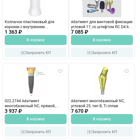
Колпачок пластиковый для
Абатмент для винтовой фиксации
коронки с внутренним
угловой 17, со штифтом RC D4.6
восьмигранником straumann-octa
1 363 ₽
мм GH 4 мм (LJ034) 022.4752Р
7 085 ₽
В корзину
В корзину
✉️
✉️
Запросить КП
Запросить КП
022.2744 Абатмент
Абатмент многобазисный NC,
многобазисный NC, прямой,
угловой 25, тип B, Ti сплав
диаметр 4.5 мм, высота десны 4
3 937 ₽
7 670 ₽
мм.
В корзину
В корзину
✉️
✉️
Запросить КП
Запросить КП