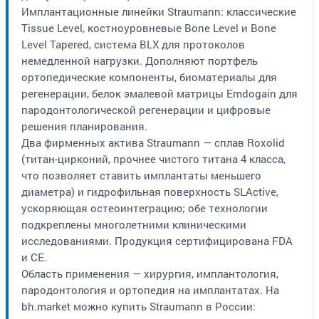
Имплантационные линейки Straumann: классические
Tissue Level, костноуровневые Bone Level и Bone
Level Tapered, система BLX для протоколов
немедленной нагрузки. Дополняют портфель
ортопедические компоненты, биоматериалы для
регенерации, белок эмалевой матрицы Emdogain для
пародонтологической регенерации и цифровые
решения планирования.
Два фирменных актива Straumann — сплав Roxolid
(титан-цирконий, прочнее чистого титана 4 класса,
что позволяет ставить имплантаты меньшего
диаметра) и гидрофильная поверхность SLActive,
ускоряющая остеоинтеграцию; обе технологии
подкреплены многолетними клиническими
исследованиями. Продукция сертифицирована FDA
и CE.
Область применения — хирургия, имплантология,
пародонтология и ортопедия на имплантатах. На
bh.market можно купить Straumann в России: