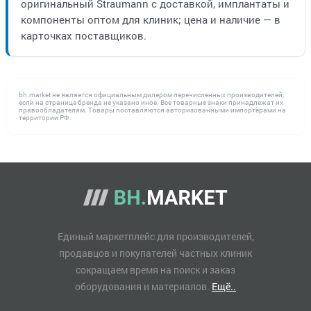
оригинальный Straumann с доставкой, имплантаты и
компоненты оптом для клиник; цена и наличие — в
карточках поставщиков.
bh.market не является официальным дилером перечисленных производителей,
если на странице бренда не указано иное. Все товарные знаки принадлежат их
правообладателям. Товары поставляются авторизованными импортёрами на
территории РФ.
Единый маркетплейс для производителей,
продавцов и покупателей частных клиник
сокращаем время на поиск и заказ
оборудования и материалов.
Ещё..