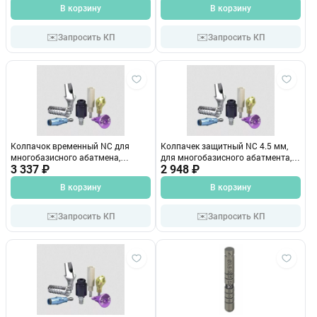
04 024.4341-04
В корзину
В корзину
✉️
✉️
Запросить КП
Запросить КП
Колпачок временный NC для
Колпачек защитный NC 4.5 мм,
многобазисного абатмена,
для многобазисного абатмента,
прямой 4,5мм 024.2342
3 337 ₽
прямой 024.2341-04
2 948 ₽
В корзину
В корзину
✉️
✉️
Запросить КП
Запросить КП