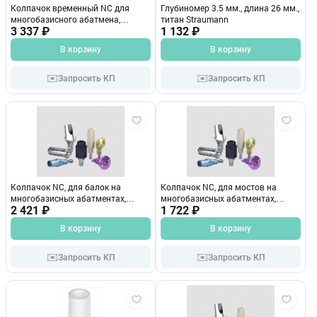
Колпачок временный NC для
Глубиномер 3.5 мм., длина 26 мм.,
многобазисного абатмена,
титан Straumann
прямой 3,5мм 024.2332
3 337 ₽
1 132 ₽
В корзину
В корзину
✉️
✉️
Запросить КП
Запросить КП
Колпачок NC, для балок на
Колпачок NC, для мостов на
многобазисных абатментах,
многобазисных абатментах,
угловой 25* 023.2706
2 421 ₽
прямой , d 3.5 мм 0232734
1 722 ₽
В корзину
В корзину
✉️
✉️
Запросить КП
Запросить КП