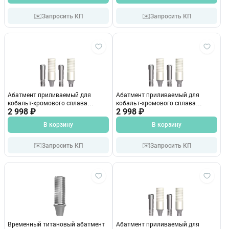
✉️
✉️
Запросить КП
Запросить КП
Абатмент приливаемый для
Абатмент приливаемый для
кобальт-хромового сплава
кобальт-хромового сплава
ACCHAM
2 998 ₽
ACCNAM
2 998 ₽
В корзину
В корзину
✉️
✉️
Запросить КП
Запросить КП
Временный титановый абатмент
Абатмент приливаемый для