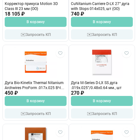
Корректор прикуса Motion 3D
CuNitanium Carriere D-LX 27° дуга
Class III 23 мм (OO)
with Stops 014х025, шт (ОО)
18 105 ₽
740 ₽
В корзину
В корзину
✉️
✉️
Запросить КП
Запросить КП
Дуга Bio-Kinetix Thermal Nitanium
Дуга M-Series D-LX SS дуга
Archwires ProForm .017x.025 ВЧ
.019x.025''/0.48x0.64 мм., шт
(OO)
450 ₽
270 ₽
В корзину
В корзину
✉️
✉️
Запросить КП
Запросить КП