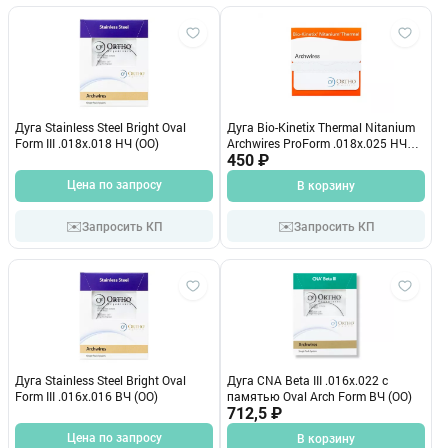
Дуга Stainless Steel Bright Oval
Дуга Bio-Kinetix Thermal Nitanium
Form III .018х.018 НЧ (OO)
Archwires ProForm .018x.025 НЧ
(OO)
450 ₽
Цена по запросу
В корзину
✉️
✉️
Запросить КП
Запросить КП
Дуга Stainless Steel Bright Oval
Дуга CNA Beta III .016x.022 c
Form III .016х.016 ВЧ (OO)
памятью Oval Arch Form ВЧ (OO)
712,5 ₽
Цена по запросу
В корзину