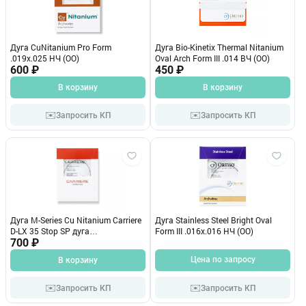
Дуга CuNitanium Pro Form
Дуга Bio-Kinetix Thermal Nitanium
.019x.025 НЧ (OO)
Oval Arch Form III .014 ВЧ (OO)
600 ₽
450 ₽
В корзину
В корзину
✉️
✉️
Запросить КП
Запросить КП
Дуга M-Series Cu Nitanium Carriere
Дуга Stainless Steel Bright Oval
D-LX 35 Stop SP дуга
Form III .016х.016 НЧ (OO)
.019x.025''/0.48x0.64 мм., шт
700 ₽
Цена по запросу
В корзину
✉️
✉️
Запросить КП
Запросить КП