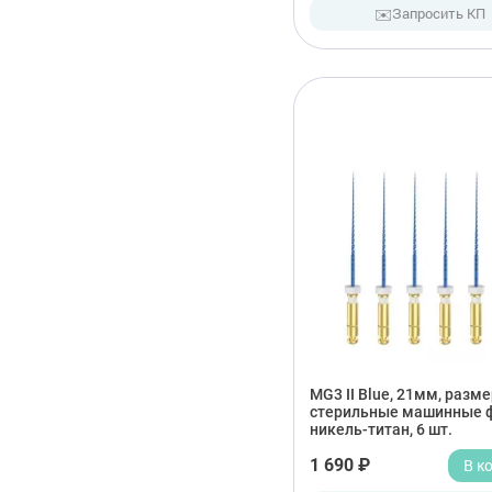
✉️
Запросить КП
MG3 II Blue, 21мм, разме
стерильные машинные 
никель-титан, 6 шт.
1 690 ₽
В к