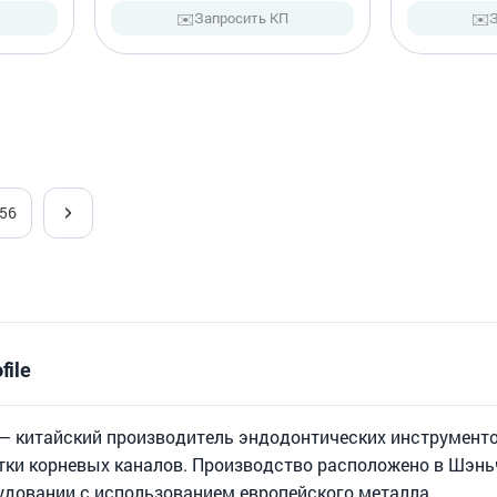
✉️
✉️
Запросить КП
56
file
л) — китайский производитель эндодонтических инструмен
тки корневых каналов. Производство расположено в Шэньч
довании с использованием европейского металла.