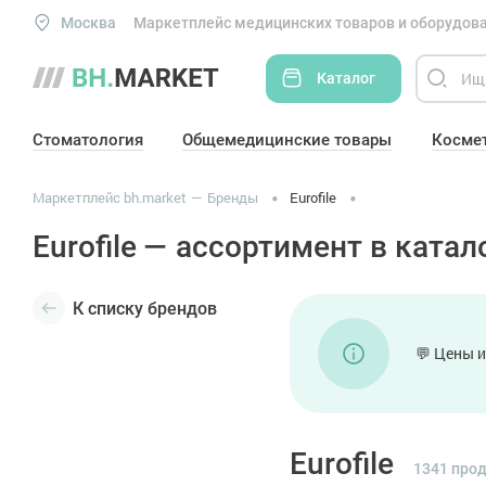
Москва
Маркетплейс медицинских товаров и оборудова
Каталог
Стоматология
Общемедицинские товары
Косме
Маркетплейс bh.market
Бренды
Eurofile
Eurofile — ассортимент в катал
К списку брендов
💬 Цены и
Eurofile
1341 про