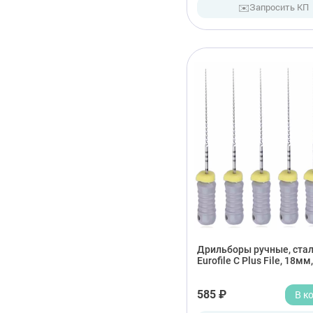
✉️
Запросить КП
Дрильборы ручные, сталь
Eurofile С Plus File, 18мм
585 ₽
В к