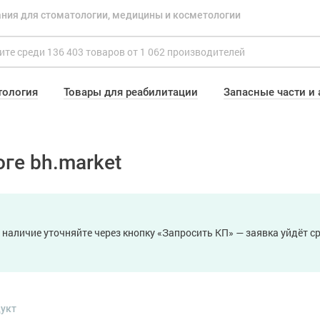
ния для стоматологии, медицины и косметологии
тология
Товары для реабилитации
Запасные части и
оге bh.market
 наличие уточняйте через кнопку «Запросить КП» — заявка уйдёт 
дукт