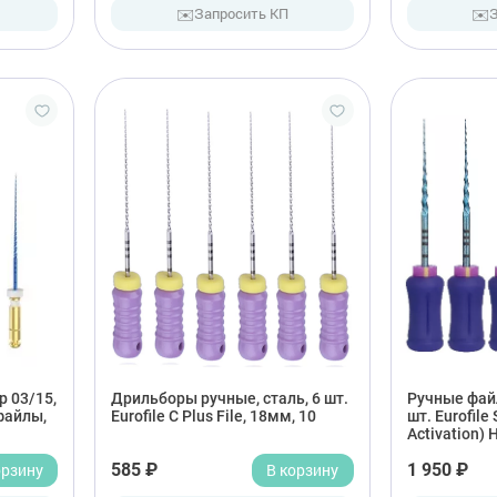
✉️
✉️
Запросить КП
р 03/15,
Дрильборы ручные, сталь, 6 шт.
Ручные файл
файлы,
Eurofile С Plus File, 18мм, 10
шт. Eurofile
Activation)
орзину
585 ₽
В корзину
1 950 ₽