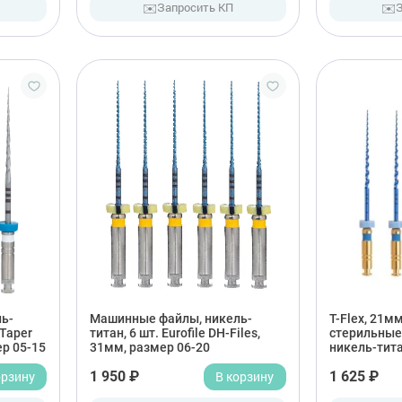
✉️
✉️
Запросить КП
ь-
Машинные файлы, никель-
T-Flex, 21мм
iTaper
титан, 6 шт. Eurofile DH-Files,
стерильные
ер 05-15
31мм, размер 06-20
никель-тита
орзину
1 950 ₽
В корзину
1 625 ₽