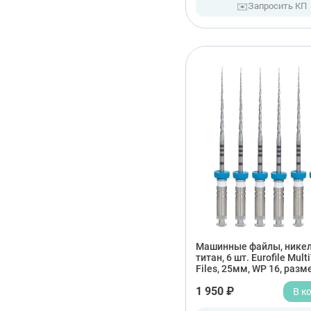
✉️
Запросить КП
Машинные файлы, никел
титан, 6 шт. Eurofile Mult
Files, 25мм, WP 16, разм
1 950 ₽
В к