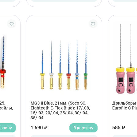
25,
MG3 II Blue, 21мм, (Soco SC,
Дрильборы р
файлы,
Eighteeth E-Flex Blue): 17/.08,
Eurofile С Pl
15/.03, 20/.04, 25/.04, 30/.04,
35/.04
орзину
1 690 ₽
В корзину
585 ₽