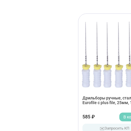
Дрильборы ручные, сталь
Eurofile с plus file, 25мм,
585 ₽
В к
✉️
Запросить КП