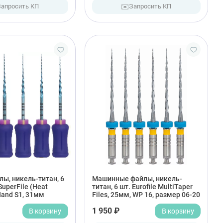
✉️
Запросить КП
Запросить КП
ы, никель-титан, 6
Машинные файлы, никель-
 SuperFile (Heat
титан, 6 шт. Eurofile MultiTaper
 Hand S1, 31мм
Files, 25мм, WP 16, размер 06-20
В корзину
1 950 ₽
В корзину