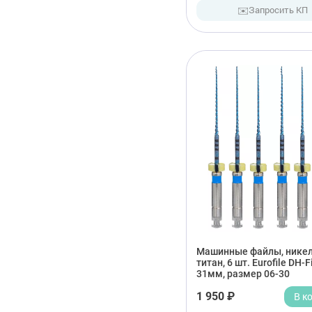
✉️
Запросить КП
Машинные файлы, никел
титан, 6 шт. Eurofile DH-Fi
31мм, размер 06-30
1 950 ₽
В к