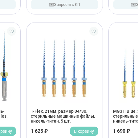
✉️
✉️
Запросить КП
ь-
T-Flex, 21мм, размер 04/30,
MG3 II Blue,
les,
стерильные машинные файлы,
стерильные
никель-титан, 5 шт.
никель-тита
орзину
1 625 ₽
В корзину
1 690 ₽