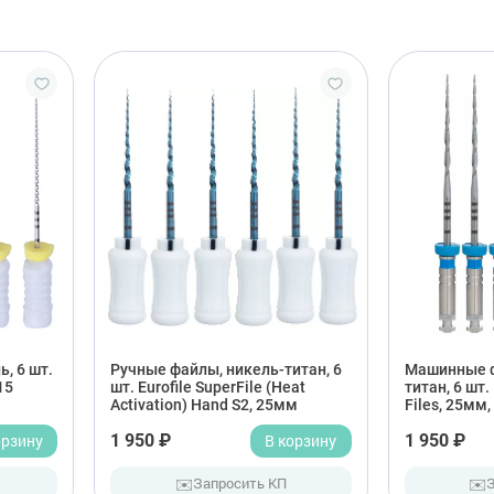
, 6 шт.
Ручные файлы, никель-титан, 6
Машинные ф
 15
шт. Eurofile SuperFile (Heat
титан, 6 шт.
Activation) Hand S2, 25мм
Files, 25мм,
орзину
1 950 ₽
В корзину
1 950 ₽
✉️
✉️
Запросить КП