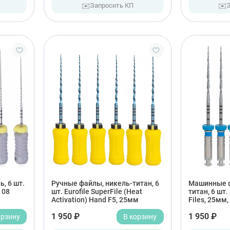
✉️
✉️
Запросить КП
, 6 шт.
Ручные файлы, никель-титан, 6
Машинные ф
, 08
шт. Eurofile SuperFile (Heat
титан, 6 шт.
Activation) Hand F5, 25мм
Files, 25мм,
орзину
1 950 ₽
В корзину
1 950 ₽