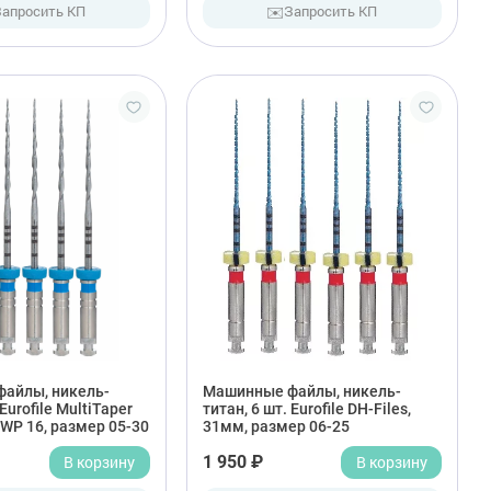
✉️
Запросить КП
Запросить КП
айлы, никель-
Машинные файлы, никель-
 Eurofile MultiTaper
титан, 6 шт. Eurofile DH-Files,
 WP 16, размер 05-30
31мм, размер 06-25
В корзину
1 950 ₽
В корзину