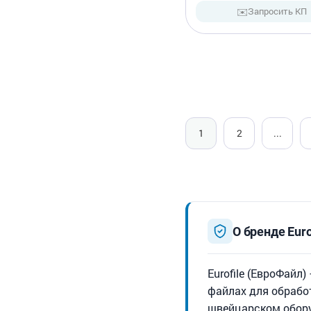
✉️
Запросить КП
1
2
...
О бренде Euro
Eurofile (ЕвроФай
файлах для обрабо
швейцарском обору