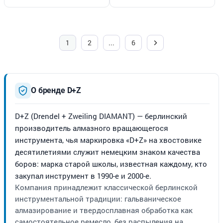
1
2
...
6
О бренде D+Z
D+Z (Drendel + Zweiling DIAMANT) — берлинский
производитель алмазного вращающегося
инструмента, чья маркировка «D+Z» на хвостовике
десятилетиями служит немецким знаком качества
боров: марка старой школы, известная каждому, кто
закупал инструмент в 1990-е и 2000-е.
Компания принадлежит классической берлинской
инструментальной традиции: гальваническое
алмазирование и твердосплавная обработка как
самостоятельное ремесло, без распыления на