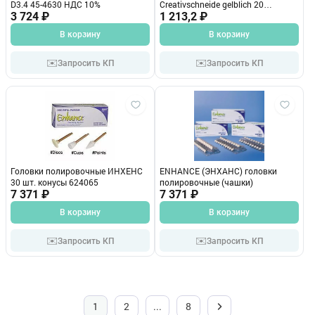
D3.4 45-4630 НДС 10%
Creativschneide gelblich 20
3 724 ₽
г.5361022013
1 213,2 ₽
В корзину
В корзину
✉️
✉️
Запросить КП
Запросить КП
Головки полировочные ИНХЕНС
ENHANCE (ЭНХАНС) головки
30 шт. конусы 624065
полировочные (чашки)
7 371 ₽
7 371 ₽
В корзину
В корзину
✉️
✉️
Запросить КП
Запросить КП
1
2
...
8