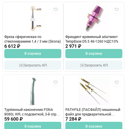
Фреза сферическая по
Фриадент временный абатмент
стеклокерамике 1,4 / 3 мм (Sirona)
TempBase D5.5 46-1260 НДС10%
6 612 ₽
2 971 ₽
В корзину
В корзину
✉️
✉️
Запросить КП
Запросить КП
Турбинный наконечник FONA
PATHFILE (ПАСФАЙЛ) машинный
8080L WR, с подсветкой, 3-й спрей,
файл для предварительной
стандартная головка, соединение
59 600 ₽
обработки 19, 25 мм.,6 шт.
7 284 ₽
Roto Quick (W&H)(Sirona Dental
В корзину
В корзину
Systems GmbH (Германия))