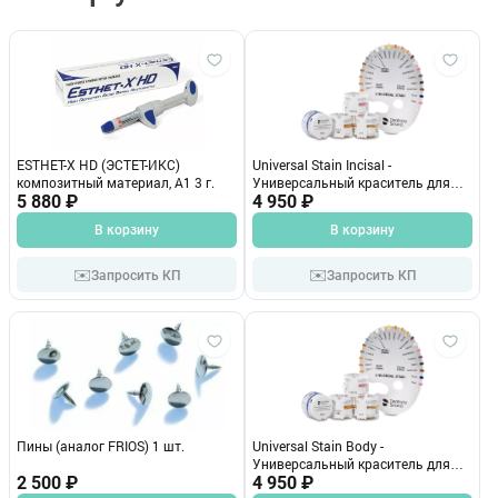
ESTHET-X HD (ЭСТЕТ-ИКС)
Universal Stain Incisal -
композитный материал, А1 3 г.
Универсальный краситель для
5 880 ₽
эмали 5гр. Dentsply Sirona (I2
4 950 ₽
605532)
В корзину
В корзину
✉️
✉️
Запросить КП
Запросить КП
Пины (аналог FRIOS) 1 шт.
Universal Stain Body -
Универсальный краситель для
2 500 ₽
дентина 5гр. Dentsply Sirona (S0
4 950 ₽