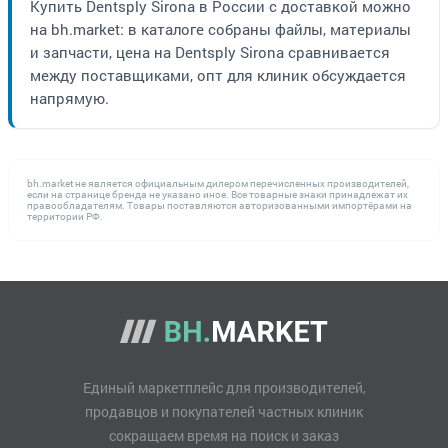
Купить Dentsply Sirona в России с доставкой можно
на bh.market: в каталоге собраны файлы, материалы
и запчасти, цена на Dentsply Sirona сравнивается
между поставщиками, опт для клиник обсуждается
напрямую.
bh.market не является официальным дилером перечисленных производителей,
если на странице бренда не указано иное. Все товарные знаки принадлежат их
правообладателям. Товары поставляются авторизованными импортёрами на
территории РФ.
Единый маркетплейс для производителей,
продавцов и покупателей частных клиник
сокращаем время на поиск и заказ