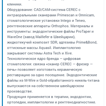
клиники.
Оборудование: CAD/CAM-система CEREC с
интраоральными сканерами Primescan и Omnicam,
стоматологические установки Intego и Teneo,
рентгеновские аппараты Orthophos. Материалы и
инструменты: эндодонтические файлы ProTaper и
WaveOne (завод Maillefer в Швейцарии),
жидкотекучий композит SDR, адгезивы Prime&Bond,
оттискные массы Aquasil. Имплантологию
закрывают системы Astra Tech и Xive.
Технологическое ядро бренда — цифровая
стоматология: связка «сканер CEREC — фрезер —
печь» позволяет изготовить керамическую
реставрацию за одно посещение. Эндодонтические
файлы из M-Wire и Gold-обработанного никель-титана
выпускаются на собственном швейцарском
производстве.
Продукция применяется в терапии, эндодонтии,
ортопедии, имплантологии и рентгенодиагностике.