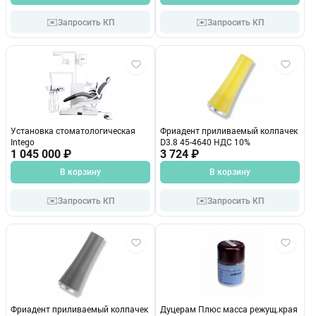
✉️
✉️
Запросить КП
Запросить КП
Установка стоматологическая
Фриадент приливаемый колпачек
Intego
D3.8 45-4640 НДС 10%
1 045 000 ₽
3 724 ₽
В корзину
В корзину
✉️
✉️
Запросить КП
Запросить КП
Фриадент приливаемый колпачек
Дуцерам Плюс масса режущ.края