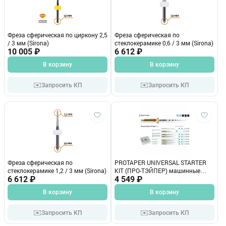
Фреза сферическая по циркону 2,5
Фреза сферическая по
/ 3 мм (Sirona)
стеклокерамике 0,6 / 3 мм (Sirona)
10 005 ₽
6 612 ₽
В корзину
В корзину
✉️
✉️
Запросить КП
Запросить КП
Фреза сферическая по
PROTAPER UNIVERSAL STARTER
стеклокерамике 1,2 / 3 мм (Sirona)
KIT (ПРО-ТЭЙПЕР) машинные
6 612 ₽
файлы (набор) 25 мм.
4 549 ₽
В корзину
В корзину
✉️
✉️
Запросить КП
Запросить КП